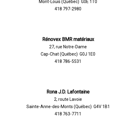
Mont-Louis (Québec) G0E 1T0
418 797-2980
Rénovex BMR matériaux
27, rue Notre-Dame
Cap-Chat (Québec) G0J 1E0
418 786-5531
Rona J.D. Lafontaine
2, route Lavoie
Sainte-Anne-des-Monts (Québec) G4V 1B1
418 763-7711