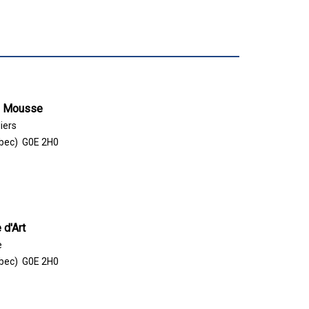
ui Mousse
iers
ébec) G0E 2H0
 d'Art
e
ébec) G0E 2H0