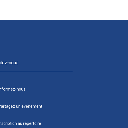
ctez-nous
Informez-nous
Partagez un événement
nscription au répertoire