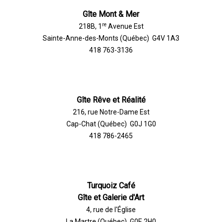
Gîte Mont & Mer
re
218B, 1
Avenue Est
Sainte-Anne-des-Monts (Québec) G4V 1A3
418 763-3136
Gîte Rêve et Réalité
216, rue Notre-Dame Est
Cap-Chat (Québec) G0J 1G0
418 786-2465
Turquoiz Café
Gîte et Galerie d'Art
4, rue de l'Église
La Martre (Québec) G0E 2H0