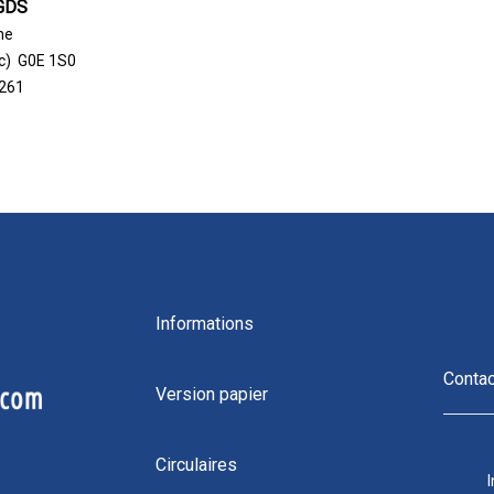
 GDS
ne
c) G0E 1S0
261
Informations
Conta
Version papier
Circulaires