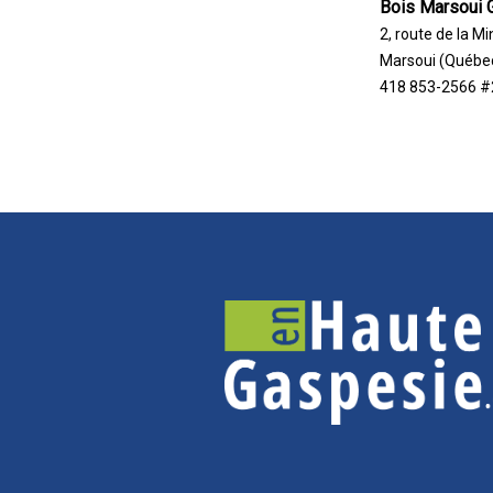
Bois Marsoui
2, route de la Mi
Marsoui (Québe
418 853-2566 #