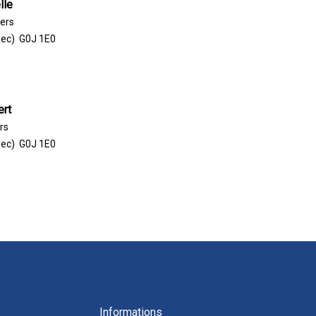
lle
iers
ec) G0J 1E0
ert
rs
ec) G0J 1E0
Informations