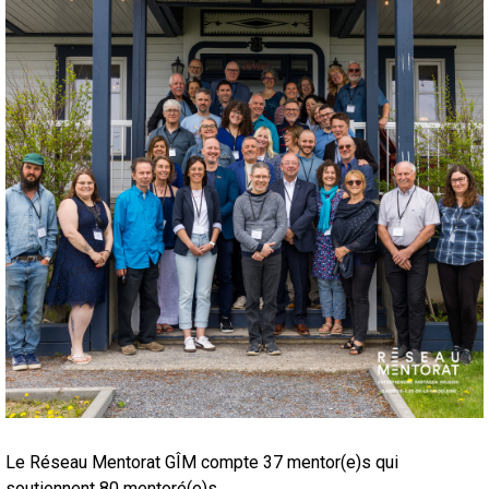
Le Réseau Mentorat GÎM compte 37 mentor(e)s qui
soutiennent 80 mentoré(e)s.