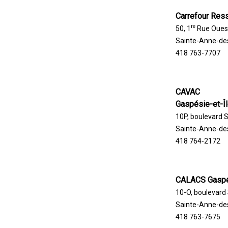
Carrefour Res
re
50, 1
Rue Oues
Sainte-Anne-de
418 763-7707
CAVAC
Gaspésie-et-Î
10P, boulevard 
Sainte-Anne-de
418 764-2172
CALACS Gasp
10-O, boulevard
Sainte-Anne-de
418 763-7675