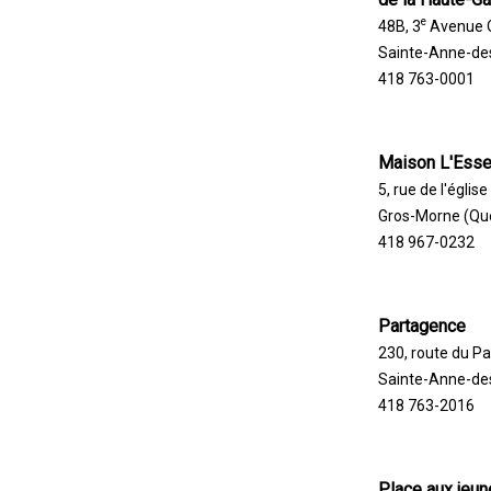
e
48B, 3
Avenue 
Sainte-Anne-de
418 763-0001
Maison L'Essen
5, rue de l'église
Gros-Morne (Qu
418 967-0232
Partagence
230, route du Pa
Sainte-Anne-de
418 763-2016
Place aux jeun