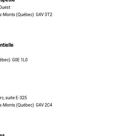
Ouest
s-Monts (Québec) G4V 3T2
tielle
ébec) G0E 1L0
rc, suite E-325
s-Monts (Québec) G4V 2C4
es