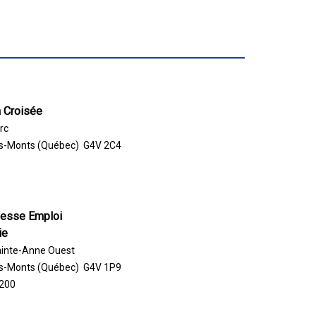
a Croisée
rc
s-Monts (Québec) G4V 2C4
nesse Emploi
ie
ainte-Anne Ouest
s-Monts (Québec) G4V 1P9
200