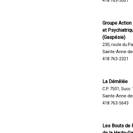
418 763-5001
Groupe Action 
et Psychiatri
(Gaspésie)
230, route du Pa
Sainte-Anne-de
418 763-2321
La Démêlée
C.P. 7501, Succ. 
Sainte-Anne-de
418 763-5643
Les Bouts de 
de la Haute-G