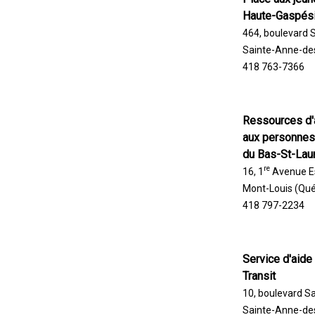
Haute-Gaspés
464, boulevard 
Sainte-Anne-de
418 763-7366
Ressources d'
aux personnes
du Bas-St-Lau
re
16, 1
Avenue Est
Mont-Louis (Qu
418 797-2234
Service d'aide 
Transit
10, boulevard S
Sainte-Anne-de