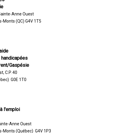
ie
Sainte-Anne Ouest
s-Monts (QC) G4V 1T5
aide
 handicapées
rent/Gaspésie
, C.P. 40
ébec) G0E 1T0
à l'emploi
ainte-Anne Ouest
s-Monts (Québec) G4V 1P3