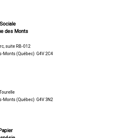
Sociale
que des Monts
rc, suite RB-012
s-Monts (Québec) G4V 2C4
Tourelle
s-Monts (Québec) G4V 3N2
Papier
aspésie