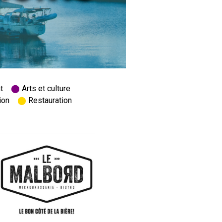
ent
⬤
Arts et culture
ation
⬤
Restauration