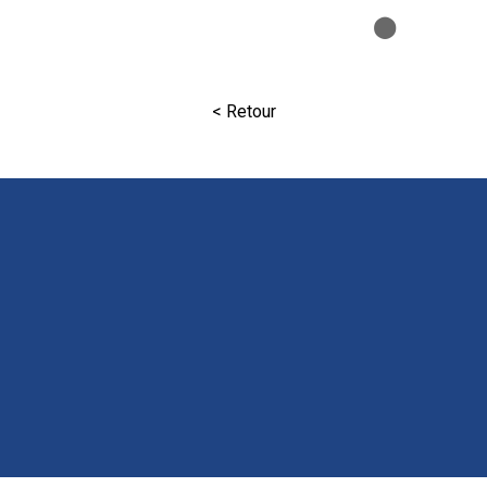
⬤
< Retour