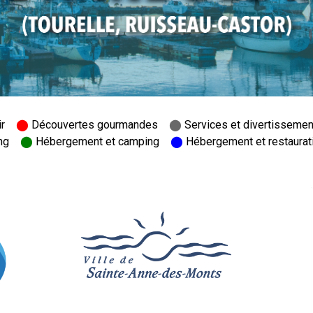
 air
⬤
Découvertes gourmandes
⬤
Services et divertissem
ing
⬤
Hébergement et camping
⬤
Hébergement et restaur