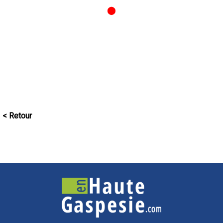
⬤
< Retour