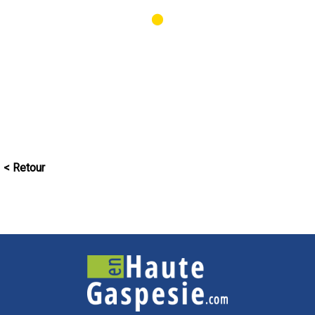
⬤
< Retour